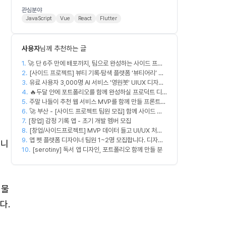
관심분야
JavaScript
Vue
React
Flutter
사용자
님께 추천하는 글
1.
🚀 단 6주 만에 배포까지, 팀으로 완성하는 사이드 프로
2.
젝트 [스위프 웹 15기] 🚀
[사이드 프로젝트] 뷰티 기록·탐색 플랫폼 ‘뷰티어리’ 디
3.
자이너·프론트엔드·백엔드 팀원을 모집합니다
유료 사용자 3,000명 AI 서비스 '영원봇' UIUX 디자인
4.
팀원 모집
🔥두달 안에 포트폴리오를 함께 완성하실 프로덕트 디
5.
주말 나들이 추천 웹 서비스 MVP를 함께 만들 프론트엔
자이너를 찾습니다!🔥
6.
드/디자이너 모집합니다
🚀 부산 - [사이드 프로젝트 팀원 모집] 함께 사이드 프
7.
[창업] 감정 기록 앱 - 초기 개발 멤버 모집
로젝트 진행할 팀원 모집합니다. 🚀
8.
[창업/사이드프로젝트] MVP 데이터 들고 UI/UX 처음
9.
부터 다시 짤 'PM 겸 프로덕트 디자이너' 구합니다
앱 펫 플랫폼 디자이너 팀원 1~2명 모집합니다. 디자인
입니
10.
범위는 한분씩 아바타 디자인,앱 디자인 맡습니다 혼자
[serotiny] 독서 앱 디자인, 포트폴리오 함께 만들 분
서 둘다 하셔도 합니다!
 물
다.