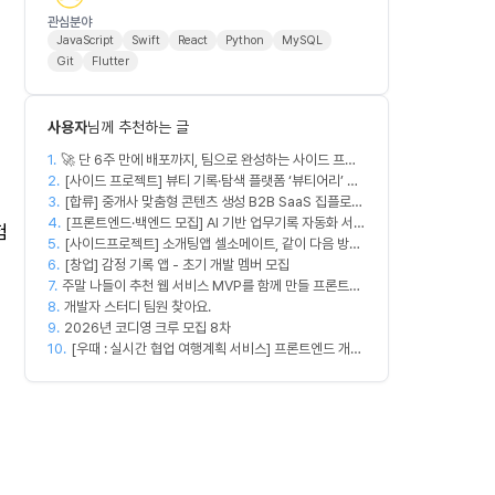
관심분야
JavaScript
Swift
React
Python
MySQL
Git
Flutter
사용자
님께 추천하는 글
1.
🚀 단 6주 만에 배포까지, 팀으로 완성하는 사이드 프로
2.
젝트 [스위프 웹 15기] 🚀
[사이드 프로젝트] 뷰티 기록·탐색 플랫폼 ‘뷰티어리’ 디
3.
자이너·프론트엔드·백엔드 팀원을 모집합니다
[합류] 중개사 맞춤형 콘텐츠 생성 B2B SaaS 집플로우
4.
과 함께 하실 멤버를 모집합니다!
[프론트엔드·백엔드 모집] AI 기반 업무기록 자동화 서비
험
5.
[사이드프로젝트] 소개팅앱 셀소메이트, 같이 다음 방향
스 MVP 개발
6.
잡아볼 분 구합니다
[창업] 감정 기록 앱 - 초기 개발 멤버 모집
7.
주말 나들이 추천 웹 서비스 MVP를 함께 만들 프론트엔
8.
드/디자이너 모집합니다
개발자 스터디 팀원 찾아요.
9.
2026년 코디영 크루 모집 8차
10.
[우때 : 실시간 협업 여행계획 서비스] 프론트엔드 개발
자 팀원을 모집합니다