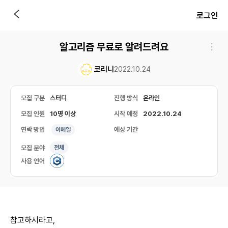
로그인
알고리즘 무료로 알려드려요
코리니
2022.10.24
모집 구분
스터디
진행 방식
온라인
모집 인원
10명 이상
시작 예정
2022.10.24
연락 방법
예상 기간
이메일
모집 분야
전체
사용 언어
참고하시라고,