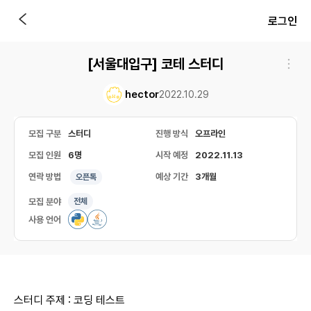
로그인
[서울대입구] 코테 스터디
hector
2022.10.29
모집 구분
스터디
진행 방식
오프라인
모집 인원
6명
시작 예정
2022.11.13
연락 방법
예상 기간
3개월
오픈톡
모집 분야
전체
사용 언어
스터디 주제 : 코딩 테스트