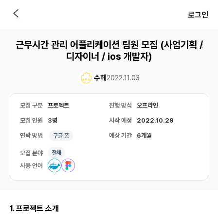
로그인
근무시간 관리 어플리케이션 팀원 모집 (사업기획 /
디자이너 / ios 개발자)
수헤
2022.11.03
모집 구분
프로젝트
진행 방식
오프라인
모집 인원
3명
시작 예정
2022.10.29
연락 방법
예상 기간
6개월
구글 폼
모집 분야
전체
사용 언어
1. 프로젝트 소개