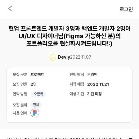
로그인
현업 프론트엔드 개발자 3명과 백엔드 개발자 2명이
UI/UX 디자이너님(Figma 가능하신 분)의
포트폴리오를 현실화시켜드립니다!:)
Devly
2022.11.07
모집 구분
프로젝트
진행 방식
온라인
모집 인원
2명
시작 예정
2022.11.21
연락 방법
예상 기간
기간 미정
오픈톡
모집 분야
전체
사용 언어