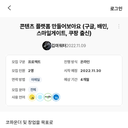
로그인
콘텐츠 플랫폼 만들어보아요 (구글, 배민,
스마일게이트, 쿠팡 출신)
깁미워터
2022.11.09
모집 구분
프로젝트
진행 방식
온라인
모집 인원
2명
시작 예정
2022.11.30
연락 방법
예상 기간
4개월
이메일
모집 분야
전체
사용 언어
코파운더 및 창업을 목표로