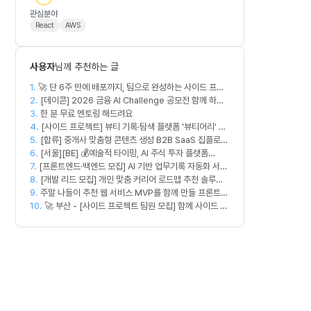
관심분야
React
AWS
사용자
님께 추천하는 글
1.
🚀 단 6주 만에 배포까지, 팀으로 완성하는 사이드 프로
2.
젝트 [스위프 웹 15기] 🚀
[데이콘] 2026 금융 AI Challenge 공모전 함께 하실
3.
프론트엔드, 백엔드, 디자이너 구합니다!
한 분 무료 멘토링 해드려요
4.
[사이드 프로젝트] 뷰티 기록·탐색 플랫폼 ‘뷰티어리’ 디
5.
[합류] 중개사 맞춤형 콘텐츠 생성 B2B SaaS 집플로우
자이너·프론트엔드·백엔드 팀원을 모집합니다
6.
과 함께 하실 멤버를 모집합니다!
[서울][BE] 💰예술적 타이밍, AI 주식 투자 플랫폼
7.
[프론트엔드·백엔드 모집] AI 기반 업무기록 자동화 서비
(Spring)
8.
스 MVP 개발
[개발 리드 모집] 개인 맞춤 커리어 로드맵 추천 솔루션
9.
커넥터즈의 백엔드 개발 엔지니어. 리드 개발자를 모집
주말 나들이 추천 웹 서비스 MVP를 함께 만들 프론트엔
10.
합니다! (첫 버전 완성, AWS 크레딧 5,000$+ 활용 가
드/디자이너 모집합니다
🚀 부산 - [사이드 프로젝트 팀원 모집] 함께 사이드 프
능)
로젝트 진행할 팀원 모집합니다. 🚀