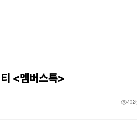
티 <멤버스톡>
402