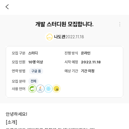
개발 스터디원 모집합니다.
나도관
2022.11.18
모집 구분
스터디
진행 방식
온라인
모집 인원
10명 이상
시작 예정
2022.11.18
연락 방법
예상 기간
기간 미정
구글 폼
모집 분야
전체
사용 언어
안녕하세요!
[소개]