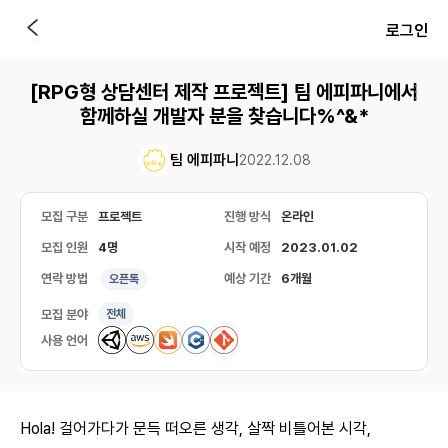
로그인
[RPG형 상담센터 제작 프로젝트] 팀 에피파니에서
함께하실 개발자 분을 찾습니다%^&*
팀 에피파니
2022.12.08
모집 구분
프로젝트
진행 방식
온라인
모집 인원
4명
시작 예정
2023.01.02
연락 방법
예상 기간
6개월
오픈톡
모집 분야
전체
사용 언어
Hola! 걸어가다가 문득 떠오른 생각, 살짝 비틀어본 시각,