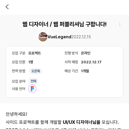
웹 디자이너 / 웹 퍼블리셔님 구합니다!
VueLegend
2022.12.15
모집 구분
프로젝트
진행 방식
온라인
모집 인원
1명
시작 예정
2022.12.17
연락 방법
예상 기간
1개월
오픈톡
모집 분야
전체
사용 언어
안녕하세요!
사이드 프로젝트를 함께 개발할
UI/UX 디자이너님을
모십니다.