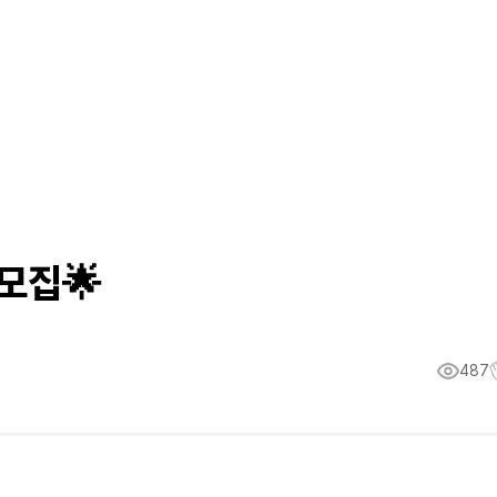
모집🌟
487