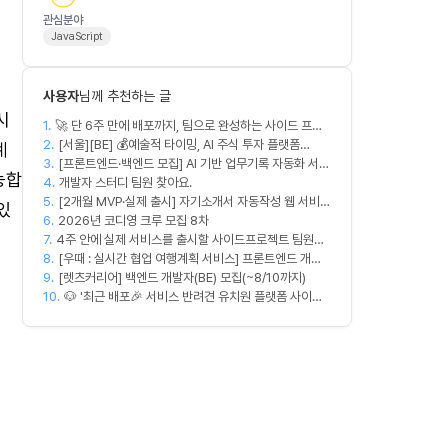
관심분야
JavaScript
사용자
님께 추천하는 글
시
1.
🚀 단 6주 만에 배포까지, 팀으로 완성하는 사이드 프로
2.
젝트 [스위프 웹 15기] 🚀
[서울][BE] 💰예술적 타이밍, AI 주식 투자 플랫폼
계
3.
(Spring)
[프론트엔드·백엔드 모집] AI 기반 업무기록 자동화 서비
능합
4.
스 MVP 개발
개발자 스터디 팀원 찾아요.
5.
[2개월 MVP·실제 출시] 자기소개서 자동작성 웹 서비스
있
6.
디자이너·프론트엔드·백엔드·AI 엔지니어 모집
2026년 코디영 크루 모집 8차
7.
4주 안에 실제 서비스를 출시할 사이드프로젝트 팀원을
8.
모집합니다
[우때 : 실시간 협업 여행계획 서비스] 프론트엔드 개발
9.
자 팀원을 모집합니다
[렛츠커리어] 백엔드 개발자(BE) 모집(~8/10까지)
10.
🐶 '최근 배포🎉 서비스 반려견 유치원 플랫폼 사이드
프로젝트' 충원