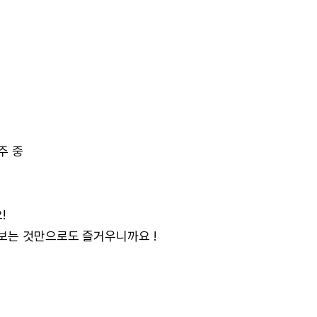
주 중
!
보는 것만으로도 즐거우니까요 !