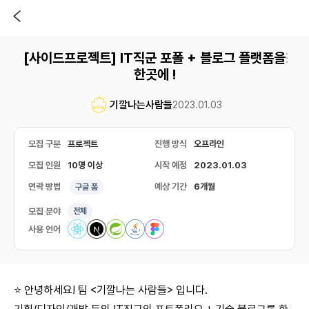
[사이드프로젝트] IT직군 포폴 + 블로그 플랫폼을
한곳에 !
기깔나는사람들
2023.01.03
모집 구분
프로젝트
진행 방식
오프라인
모집 인원
10명 이상
시작 예정
2023.01.03
연락 방법
예상 기간
6개월
구글 폼
모집 분야
전체
사용 언어
⭐️ 안녕하세요! 팀 <기깔나는 사람들> 입니다.