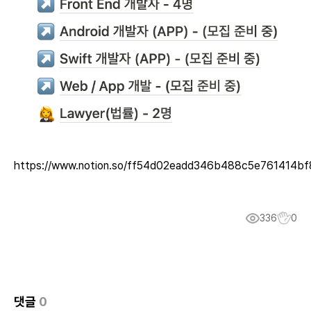
https://www.notion.so/ff54d02eadd346b488c5e761414bf
336
0
댓글
0