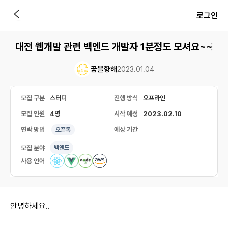
로그인
대전 웹개발 관련 백엔드 개발자 1분정도 모셔요~~
꿈을향해
2023.01.04
모집 구분
스터디
진행 방식
오프라인
모집 인원
4명
시작 예정
2023.02.10
연락 방법
예상 기간
오픈톡
모집 분야
백엔드
사용 언어
안녕하세요..