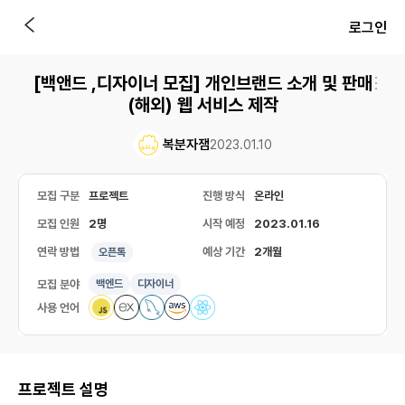
로그인
[백앤드 ,디자이너 모집] 개인브랜드 소개 및 판매
(해외) 웹 서비스 제작
복분자잼
2023.01.10
모집 구분
프로젝트
진행 방식
온라인
모집 인원
2명
시작 예정
2023.01.16
연락 방법
예상 기간
2개월
오픈톡
모집 분야
백엔드
디자이너
사용 언어
프로젝트 설명