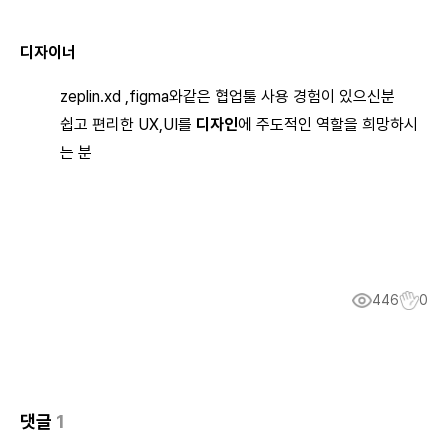
디자이너
zeplin.xd ,figma와같은 협업툴 사용 경험이 있으신분
쉽고 편리한 UX,UI를
디자인
에 주도적인 역할을 희망하시
는 분
446
0
댓글
1