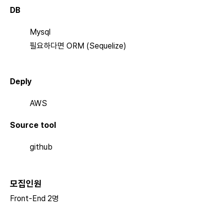
DB
Mysql
필요하다면 ORM (Sequelize)
Deply
AWS
Source tool
github
모집인원
Front-End 2명