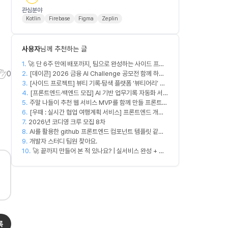
관심분야
Kotlin
Firebase
Figma
Zeplin
사용자
님께 추천하는 글
1.
🚀 단 6주 만에 배포까지, 팀으로 완성하는 사이드 프로
2.
젝트 [스위프 웹 15기] 🚀
[데이콘] 2026 금융 AI Challenge 공모전 함께 하실
0
3.
프론트엔드, 백엔드, 디자이너 구합니다!
[사이드 프로젝트] 뷰티 기록·탐색 플랫폼 ‘뷰티어리’ 디
4.
자이너·프론트엔드·백엔드 팀원을 모집합니다
[프론트엔드·백엔드 모집] AI 기반 업무기록 자동화 서비
5.
주말 나들이 추천 웹 서비스 MVP를 함께 만들 프론트엔
스 MVP 개발
6.
드/디자이너 모집합니다
[우때 : 실시간 협업 여행계획 서비스] 프론트엔드 개발
7.
2026년 코디영 크루 모집 8차
자 팀원을 모집합니다
8.
AI를 활용한 github 프론트엔드 컴포넌트 템플릿 같이
9.
만드실분
개발자 스터디 팀원 찾아요.
10.
🚀 끝까지 만들어 본 적 있나요? | 실서비스 완성 + 수
익 창출 모임 💰
록