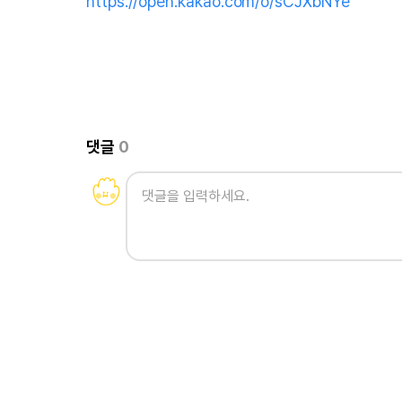
https://open.kakao.com/o/sCJXbNYe
댓글
0