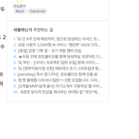
관심분야
 두
React
TypeScript
사용자
님께 추천하는 글
 2
1.
🚀 단 6주 만에 배포까지, 팀으로 완성하는 사이드 프로
2.
젝트 [스위프 웹 15기] 🚀
유료 사용자 3,000명 AI 서비스 '영원봇' UIUX 디자인
 수
3.
팀원 모집
[창업] 감정 기록 앱 - 초기 개발 멤버 모집
4.
🔥두달 안에 포트폴리오를 함께 완성하실 프로덕트 디
5.
🚀 부산 - [사이드 프로젝트 팀원 모집] 함께 사이드 프
자이너를 찾습니다!🔥
6.
로젝트 진행할 팀원 모집합니다. 🚀
🚀 [정부지원사업 선정] 에듀테크 초기 스타트업과 함께
하
7.
[serotiny] 독서 앱 디자인, 포트폴리오 함께 만들 분
할 디자이너/기획자/마케터 크루 모집합니다!
8.
앱 펫 플랫폼 디자이너 팀원 1~2명 모집합니다. 디자인
하
9.
범위는 한분씩 아바타 디자인,앱 디자인 맡습니다 혼자
[2개월 MVP·실제 출시] 자기소개서 자동작성 웹 서비스
10.
서 둘다 하셔도 합니다!
디자이너·프론트엔드·백엔드·AI 엔지니어 모집
새로운 방식의 만남을 제시하는 데이팅 앱 "자밋"에서
개발자를 모십니다.