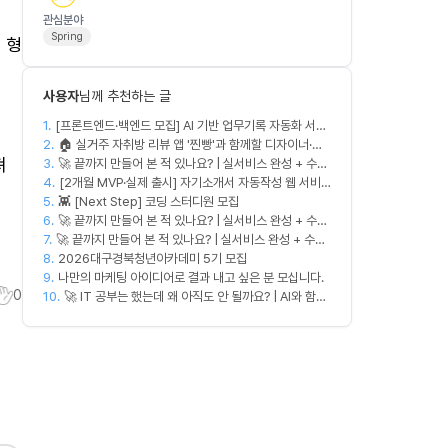
관심분야
Spring
 형
사용자
님께 추천하는 글
1.
[프론트엔드·백엔드 모집] AI 기반 업무기록 자동화 서비
2.
스 MVP 개발
🏠 실거주 자취방 리뷰 앱 '찐빵'과 함께할 디자이너·마
져
3.
케터를 모십니다
🚀 끝까지 만들어 본 적 있나요? | 실서비스 완성 + 수익
4.
창출 모임 💰
[2개월 MVP·실제 출시] 자기소개서 자동작성 웹 서비
5.
👾 [Next Step] 코딩 스터디원 모집
스 디자이너·프론트엔드·백엔드·AI 엔지니어 모집
6.
🚀 끝까지 만들어 본 적 있나요? | 실서비스 완성 + 수익
7.
🚀 끝까지 만들어 본 적 있나요? | 실서비스 완성 + 수익
창출 모임 💰
8.
창출 모임 💰
2026대구경북청년아카데미 5기 모집
9.
나만의 마케팅 아이디어로 결과 내고 싶은 분 모십니다.
0
10.
🚀 IT 공부는 했는데 왜 아직도 안 될까요? | AI와 함께
실무 중심 IT 모임 🤖