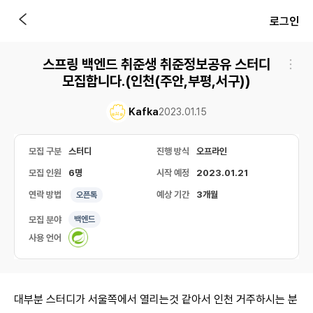
로그인
스프링 백엔드 취준생 취준정보공유 스터디
모집합니다.(인천(주안,부평,서구))
Kafka
2023.01.15
모집 구분
스터디
진행 방식
오프라인
모집 인원
6명
시작 예정
2023.01.21
연락 방법
예상 기간
3개월
오픈톡
모집 분야
백엔드
사용 언어
대부분 스터디가 서울쪽에서 열리는것 같아서 인천 거주하시는 분