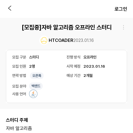
로그인
[모집중]자바 알고리즘 오프라인 스터디
HTCOADER
2023.01.16
모집 구분
스터디
진행 방식
오프라인
모집 인원
2명
시작 예정
2023.01.16
연락 방법
예상 기간
2개월
오픈톡
모집 분야
백엔드
사용 언어
스터디 주제
자바 알고리즘