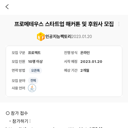
프로메테우스 스타트업 해커톤 및 후원사 모집
인공지능팩토리
2023.01.20
모집 구분
프로젝트
진행 방식
온라인
모집 인원
10명 이상
시작 예정
2023.01.20
연락 방법
예상 기간
2개월
오픈톡
모집 분야
전체
사용 언어
○ 참가 접수
- 참가하기 :