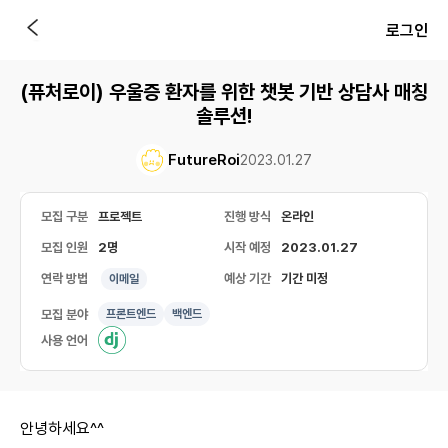
로그인
(퓨처로이) 우울증 환자를 위한 챗봇 기반 상담사 매칭
솔루션!
FutureRoi
2023.01.27
모집 구분
프로젝트
진행 방식
온라인
모집 인원
2명
시작 예정
2023.01.27
연락 방법
예상 기간
기간 미정
이메일
모집 분야
프론트엔드
백엔드
사용 언어
안녕하세요^^