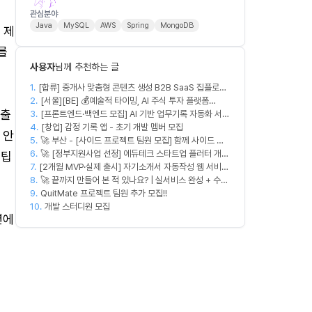
관심분야
Java
MySQL
AWS
Spring
MongoDB
 제
를
사용자
님께 추천하는 글
1.
[합류] 중개사 맞춤형 콘텐츠 생성 B2B SaaS 집플로우
2.
과 함께 하실 멤버를 모집합니다!
[서울][BE] 💰예술적 타이밍, AI 주식 투자 플랫폼
매출
3.
(Spring)
[프론트엔드·백엔드 모집] AI 기반 업무기록 자동화 서비
4.
스 MVP 개발
[창업] 감정 기록 앱 - 초기 개발 멤버 모집
 안
5.
🚀 부산 - [사이드 프로젝트 팀원 모집] 함께 사이드 프
6.
로젝트 진행할 팀원 모집합니다. 🚀
🚀 [정부지원사업 선정] 에듀테크 스타트업 플러터 개발
드팁
7.
[2개월 MVP·실제 출시] 자기소개서 자동작성 웹 서비스
자를 모십니다!
8.
디자이너·프론트엔드·백엔드·AI 엔지니어 모집
🚀 끝까지 만들어 본 적 있나요? | 실서비스 완성 + 수익
9.
창출 모임 💰
QuitMate 프로젝트 팀원 추가 모집!!
10.
개발 스터디원 모집
션에