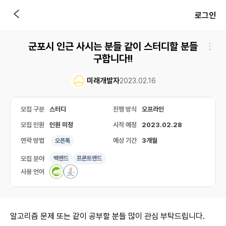
로그인
군포시 인근 사시는 분들 같이 스터디할 분들
구합니다!!
미래개발자
2023.02.16
모집 구분
스터디
진행 방식
오프라인
모집 인원
인원 미정
시작 예정
2023.02.28
연락 방법
예상 기간
3개월
오픈톡
모집 분야
백엔드
프론트엔드
사용 언어
알고리즘 문제 또는 같이 공부할 분들 많이 관심 부탁드립니다.