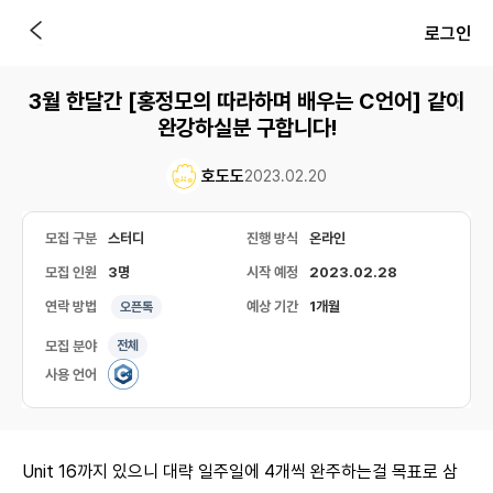
로그인
3월 한달간 [홍정모의 따라하며 배우는 C언어] 같이
완강하실분 구합니다!
호도도
2023.02.20
모집 구분
스터디
진행 방식
온라인
모집 인원
3명
시작 예정
2023.02.28
연락 방법
예상 기간
1개월
오픈톡
모집 분야
전체
사용 언어
Unit 16까지 있으니 대략 일주일에 4개씩 완주하는걸 목표로 삼