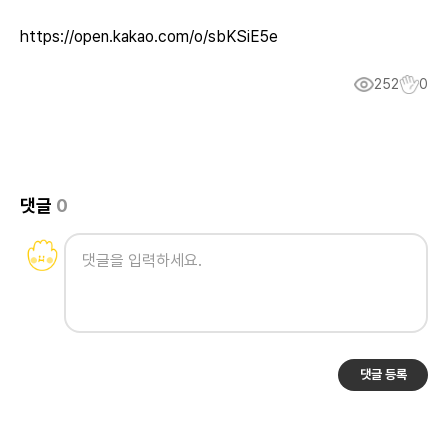
https://open.kakao.com/o/sbKSiE5e
252
0
댓글
0
댓글 등록