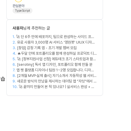
관심분야
TypeScript
사용자
님께 추천하는 글
1.
🚀 단 6주 만에 배포까지, 팀으로 완성하는 사이드 프로
2.
젝트 [스위프 웹 15기] 🚀
유료 사용자 3,000명 AI 서비스 '영원봇' UIUX 디자인
3.
팀원 모집
[창업] 감정 기록 앱 - 초기 개발 멤버 모집
4.
🔥두달 안에 포트폴리오를 함께 완성하실 프로덕트 디
5.
🚀 [정부지원사업 선정] 에듀테크 초기 스타트업과 함께
자이너를 찾습니다!🔥
6.
할 디자이너/기획자/마케터 크루 모집합니다!
[serotiny] 독서 앱 디자인, 포트폴리오 함께 만들 분
7.
앱 펫 플랫폼 디자이너 팀원 1~2명 모집합니다. 디자인
8.
범위는 한분씩 아바타 디자인,앱 디자인 맡습니다 혼자서
[2개월 MVP·실제 출시] 자기소개서 자동작성 웹 서비스
찮습
9.
둘다 하셔도 합니다!
디자이너·프론트엔드·백엔드·AI 엔지니어 모집
새로운 방식의 만남을 제시하는 데이팅 앱 "자밋"에서 개
10.
발자를 모십니다.
🚀 끝까지 만들어 본 적 있나요? | 실서비스 완성 + 수
익 창출 모임 💰