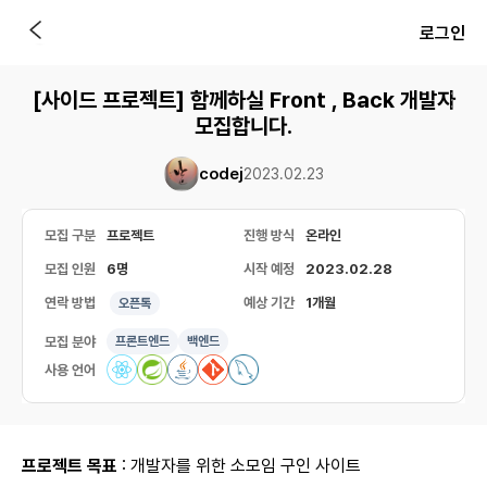
로그인
[사이드 프로젝트] 함께하실 Front , Back 개발자
모집합니다.
codej
2023.02.23
모집 구분
프로젝트
진행 방식
온라인
모집 인원
6명
시작 예정
2023.02.28
연락 방법
예상 기간
1개월
오픈톡
모집 분야
프론트엔드
백엔드
사용 언어
프로젝트 목표
: 개발자를 위한 소모임 구인 사이트