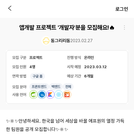
로그인
앱개발 프로젝트 '개발자'분을 모집해요!🔥
동그리리동
2023.02.27
모집 구분
프로젝트
진행 방식
온라인
모집 인원
4명
시작 예정
2023.03.12
연락 방법
예상 기간
6개월
구글 폼
모집 분야
프론트엔드
백엔드
전체
사용 언어
✨🔆✨안녕하세요. 한국을 넘어 세상을 바꿀 에프원의 열정 가득
한 팀원을 공개 모집합니다✨🔆✨