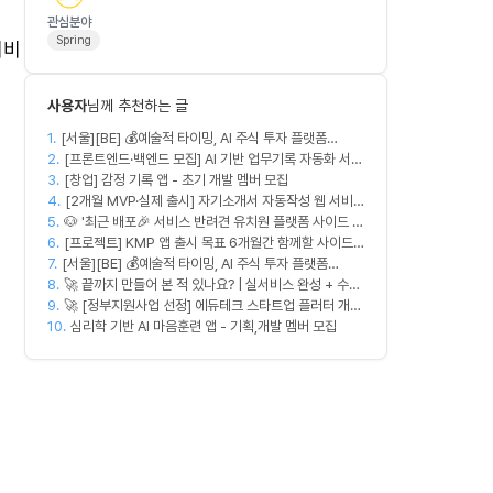
관심분야
Spring
서비
사용자
님께 추천하는 글
1.
[서울][BE] 💰예술적 타이밍, AI 주식 투자 플랫폼
2.
(Spring)
[프론트엔드·백엔드 모집] AI 기반 업무기록 자동화 서비
3.
스 MVP 개발
[창업] 감정 기록 앱 - 초기 개발 멤버 모집
4.
[2개월 MVP·실제 출시] 자기소개서 자동작성 웹 서비
5.
🐶 '최근 배포🎉 서비스 반려견 유치원 플랫폼 사이드 프
스 디자이너·프론트엔드·백엔드·AI 엔지니어 모집
6.
로젝트' 충원
[프로젝트] KMP 앱 출시 목표 6개월간 함께할 사이드
7.
[서울][BE] 💰예술적 타이밍, AI 주식 투자 플랫폼
프로젝트 팀원 모집
8.
(Spring)
🚀 끝까지 만들어 본 적 있나요? | 실서비스 완성 + 수익
9.
창출 모임 💰
🚀 [정부지원사업 선정] 에듀테크 스타트업 플러터 개발
10.
자를 모십니다!
심리학 기반 AI 마음훈련 앱 - 기획,개발 멤버 모집