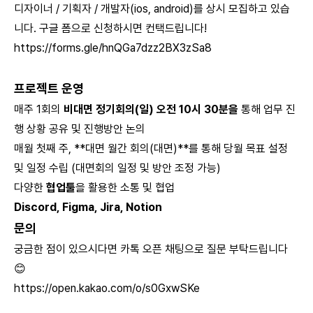
디자이너 / 기획자 / 개발자(ios, android)를 상시 모집하고 있습
니다. 구글 폼으로 신청하시면 컨택드립니다!
https://forms.gle/hnQGa7dzz2BX3zSa8
프로젝트 운영
매주 1회의
비대면 정기회의(일) 오전 10시 30분을
통해 업무 진
행 상황 공유 및 진행방안 논의
매월 첫째 주, **대면 월간 회의(대면)**를 통해 당월 목표 설정
및 일정 수립 (대면회의 일정 및 방안 조정 가능)
다양한
협업툴
을 활용한 소통 및 협업
Discord, Figma, Jira, Notion
문의
궁금한 점이 있으시다면 카톡 오픈 채팅으로 질문 부탁드립니다
😊
https://open.kakao.com/o/s0GxwSKe