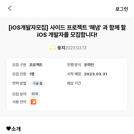
로그인
[iOS개발자모집] 사이드 프로젝트 '해냄' 과 함께 할
iOS 개발자를 모집합니다!
둥지
2023.03.13
모집 구분
프로젝트
진행 방식
온라인
모집 인원
1명
시작 예정
2023.03.31
연락 방법
예상 기간
구글 폼
모집 분야
IOS
사용 언어
🧡소개