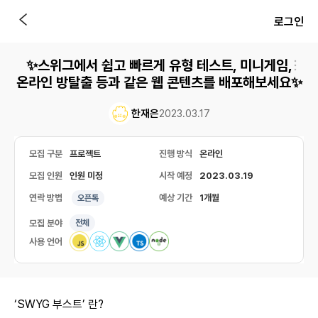
로그인
✨스위그에서 쉽고 빠르게 유형 테스트, 미니게임,
온라인 방탈출 등과 같은 웹 콘텐츠를 배포해보세요✨
한재은
2023.03.17
모집 구분
프로젝트
진행 방식
온라인
모집 인원
인원 미정
시작 예정
2023.03.19
연락 방법
예상 기간
1개월
오픈톡
모집 분야
전체
사용 언어
‘SWYG 부스트’ 란?