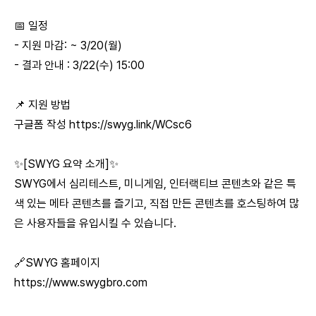
📅 일정
- 지원 마감: ~ 3/20(월)
- 결과 안내 : 3/22(수) 15:00
📌 지원 방법
구글폼 작성
https://swyg.link/WCsc6
✨[SWYG 요약 소개]✨
SWYG에서 심리테스트, 미니게임, 인터랙티브 콘텐츠와 같은 특
색 있는 메타 콘텐츠를 즐기고, 직접 만든 콘텐츠를 호스팅하여 많
은 사용자들을 유입시킬 수 있습니다.
🔗SWYG 홈페이지
https://www.swygbro.com