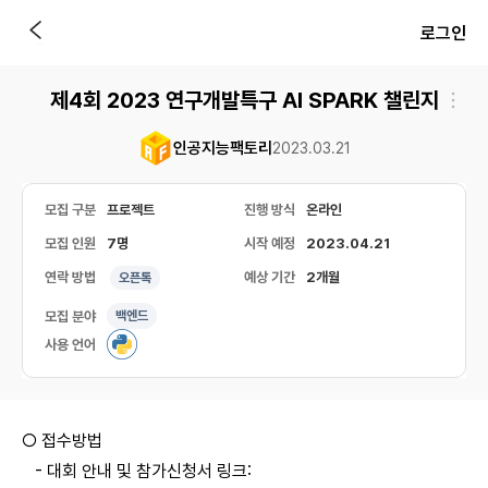
로그인
제4회 2023 연구개발특구 AI SPARK 챌린지
인공지능팩토리
2023.03.21
모집 구분
프로젝트
진행 방식
온라인
모집 인원
7명
시작 예정
2023.04.21
연락 방법
예상 기간
2개월
오픈톡
모집 분야
백엔드
사용 언어
○ 접수방법
- 대회 안내 및 참가신청서 링크: