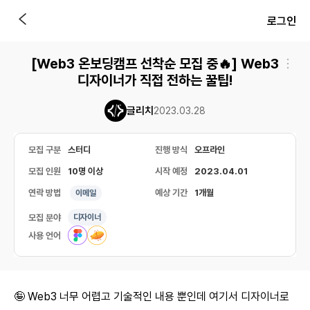
로그인
[Web3 온보딩캠프 선착순 모집 중🔥] Web3
디자이너가 직접 전하는 꿀팁!
글리치
2023.03.28
모집 구분
스터디
진행 방식
오프라인
모집 인원
10명 이상
시작 예정
2023.04.01
연락 방법
예상 기간
1개월
이메일
모집 분야
디자이너
사용 언어
🤪 Web3 너무 어렵고 기술적인 내용 뿐인데 여기서 디자이너로