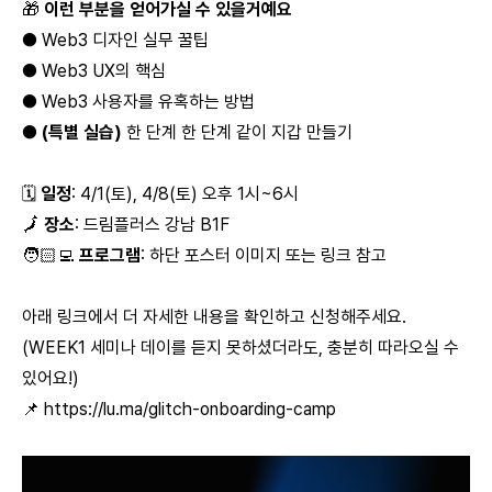
🎁
이런 부분을 얻어가실 수 있을거예요
● Web3 디자인 실무 꿀팁
● Web3 UX의 핵심
● Web3 사용자를 유혹하는 방법
●
(특별 실습)
한 단계 한 단계 같이 지갑 만들기
🗓️
일정
: 4/1(토), 4/8(토) 오후 1시~6시
🗾
장소
: 드림플러스 강남 B1F
🧑🏻‍💻
프로그램
: 하단 포스터 이미지 또는 링크 참고
아래 링크에서 더 자세한 내용을 확인하고 신청해주세요.
(WEEK1 세미나 데이를 듣지 못하셨더라도, 충분히 따라오실 수
있어요!)
📌
https://lu.ma/glitch-onboarding-camp