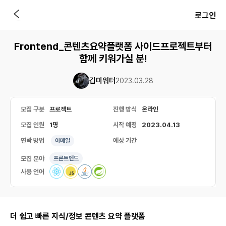
로그인
Frontend_콘텐츠요약플랫폼 사이드프로젝트부터
함께 키워가실 분!
깁미워터
2023.03.28
모집 구분
프로젝트
진행 방식
온라인
모집 인원
1명
시작 예정
2023.04.13
연락 방법
예상 기간
이메일
모집 분야
프론트엔드
사용 언어
더 쉽고 빠른 지식/정보 콘텐츠 요약 플랫폼