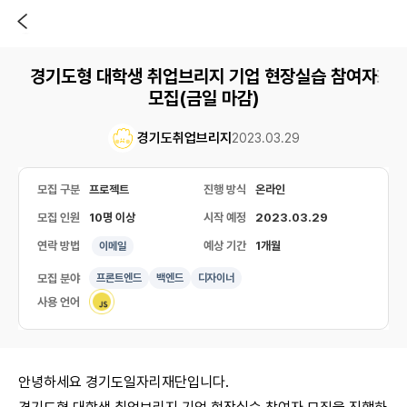
경기도형 대학생 취업브리지 기업 현장실습 참여자
모집(금일 마감)
경기도취업브리지
2023.03.29
모집 구분
프로젝트
진행 방식
온라인
모집 인원
10명 이상
시작 예정
2023.03.29
연락 방법
예상 기간
1개월
이메일
모집 분야
프론트엔드
백엔드
디자이너
사용 언어
안녕하세요 경기도일자리재단입니다.