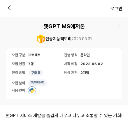
로그인
챗GPT MS애저톤
인공지능팩토리
2023.03.31
모집 구분
프로젝트
진행 방식
온라인
모집 인원
7명
시작 예정
2023.05.02
연락 방법
예상 기간
2개월
구글 폼
모집 분야
프론트엔드
사용 언어
챗GPT 서비스 개발을 즐겁게 배우고 나누고 소통할 수 있는 기회!