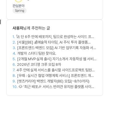
관심분야
Spring
기
사용자
님께 추천하는 글
1.
🚀 단 6주 만에 배포까지, 팀으로 완성하는 사이드 프로
2.
젝트 [스위프 웹 15기] 🚀
[서울][BE] 💰예술적 타이밍, AI 주식 투자 플랫폼
3.
(Spring)
[프론트엔드·백엔드 모집] AI 기반 업무기록 자동화 서비
4.
스 MVP 개발
개발자 스터디 팀원 찾아요.
5.
[2개월 MVP·실제 출시] 자기소개서 자동작성 웹 서비스
6.
디자이너·프론트엔드·백엔드·AI 엔지니어 모집
2026년 코디영 크루 모집 8차
7.
4주 안에 실제 서비스를 출시할 사이드프로젝트 팀원을
8.
모집합니다
[우때 : 실시간 협업 여행계획 서비스] 프론트엔드 개발
9.
자 팀원을 모집합니다
[렛츠커리어] 백엔드 개발자(BE) 모집(~8/10까지)
10.
🐶 '최근 배포🎉 서비스 반려견 유치원 플랫폼 사이드
프로젝트' 충원