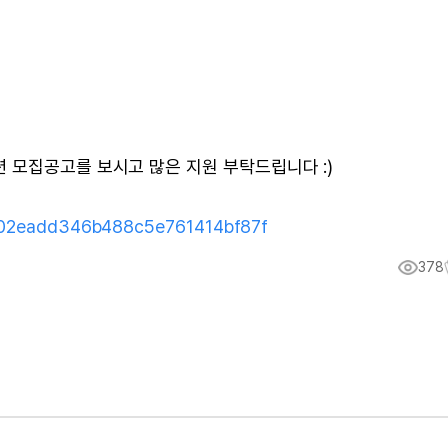
 모집공고를 보시고 많은 지원 부탁드립니다 :)
4d02eadd346b488c5e761414bf87f
378