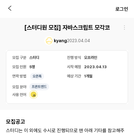
로그인
[스터디원 모집] 자바스크립트 모각코
kyang
2023.04.04
모집 구분
스터디
진행 방식
오프라인
모집 인원
5명
시작 예정
2023.04.13
연락 방법
예상 기간
1개월
오픈톡
모집 분야
프론트엔드
사용 언어
모집공고
스터디는 이 외에도 수시로 진행되므로 맨 아래 기타를 참고해주