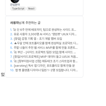
관심분야
TypeScript
React
사용자
님께 추천하는 글
1.
🚀 단 6주 만에 배포까지, 팀으로 완성하는 사이드 프로
2.
젝트 [스위프 웹 15기] 🚀
유료 사용자 3,000명 AI 서비스 '영원봇' UIUX 디자인
3.
팀원 모집
[창업] 감정 기록 앱 - 초기 개발 멤버 모집
4.
🔥두달 안에 포트폴리오를 함께 완성하실 프로덕트 디
5.
주말 나들이 추천 웹 서비스 MVP를 함께 만들 프론트엔
자이너를 찾습니다!🔥
6.
드/디자이너 모집합니다
🚀 부산 - [사이드 프로젝트 팀원 모집] 함께 사이드 프
7.
[창업/사이드프로젝트] MVP 데이터 들고 UI/UX 처음부
로젝트 진행할 팀원 모집합니다. 🚀
8.
터 다시 짤 'PM 겸 프로덕트 디자이너' 구합니다
🚀 [정부지원사업 선정] 에듀테크 초기 스타트업과 함께
9.
할 디자이너/기획자/마케터 크루 모집합니다!
[serotiny] 독서 앱 디자인, 포트폴리오 함께 만들 분
10.
앱 펫 플랫폼 디자이너 팀원 1~2명 모집합니다. 디자인
 있
범위는 한분씩 아바타 디자인,앱 디자인 맡습니다 혼자
서 둘다 하셔도 합니다!