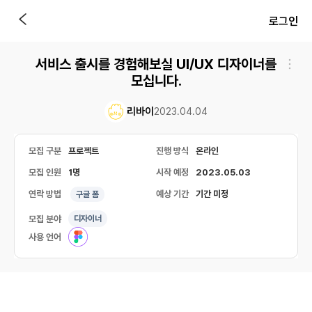
로그인
서비스 출시를 경험해보실 UI/UX 디자이너를
모십니다.
리바이
2023.04.04
모집 구분
프로젝트
진행 방식
온라인
모집 인원
1명
시작 예정
2023.05.03
연락 방법
예상 기간
기간 미정
구글 폼
모집 분야
디자이너
사용 언어