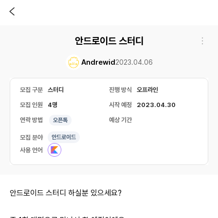
안드로이드 스터디
Andrewid
2023.04.06
모집 구분
스터디
진행 방식
오프라인
모집 인원
4명
시작 예정
2023.04.30
연락 방법
예상 기간
오픈톡
모집 분야
안드로이드
사용 언어
안드로이드 스터디 하실분 있으세요?