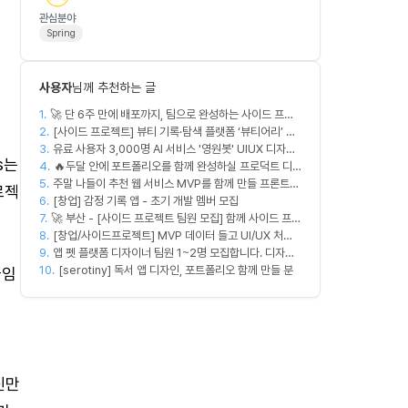
관심분야
Spring
사용자
님께 추천하는 글
1.
🚀 단 6주 만에 배포까지, 팀으로 완성하는 사이드 프로
2.
젝트 [스위프 웹 15기] 🚀
[사이드 프로젝트] 뷰티 기록·탐색 플랫폼 ‘뷰티어리’ 디
3.
자이너·프론트엔드·백엔드 팀원을 모집합니다
유료 사용자 3,000명 AI 서비스 '영원봇' UIUX 디자인
s는
4.
팀원 모집
🔥두달 안에 포트폴리오를 함께 완성하실 프로덕트 디
5.
주말 나들이 추천 웹 서비스 MVP를 함께 만들 프론트엔
자이너를 찾습니다!🔥
로젝
6.
드/디자이너 모집합니다
[창업] 감정 기록 앱 - 초기 개발 멤버 모집
7.
🚀 부산 - [사이드 프로젝트 팀원 모집] 함께 사이드 프로
8.
젝트 진행할 팀원 모집합니다. 🚀
[창업/사이드프로젝트] MVP 데이터 들고 UI/UX 처음
9.
부터 다시 짤 'PM 겸 프로덕트 디자이너' 구합니다
앱 펫 플랫폼 디자이너 팀원 1~2명 모집합니다. 디자인
10.
범위는 한분씩 아바타 디자인,앱 디자인 맡습니다 혼자
[serotiny] 독서 앱 디자인, 포트폴리오 함께 만들 분
끊임
서 둘다 하셔도 합니다!
신만