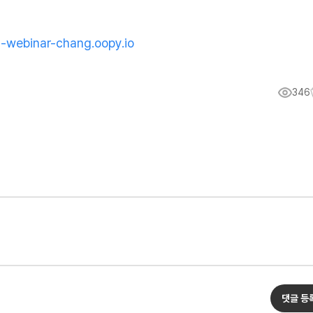
a-webinar-chang.oopy.io
346
댓글 등