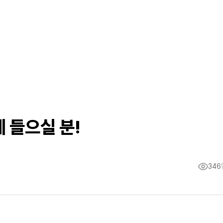
께 들으실 분!
346