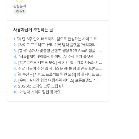
관심분야
React
사용자
님께 추천하는 글
1.
🚀 단 6주 만에 배포까지, 팀으로 완성하는 사이드 프로
2.
젝트 [스위프 웹 15기] 🚀
[사이드 프로젝트] 뷰티 기록·탐색 플랫폼 ‘뷰티어리’ 디
3.
자이너·프론트엔드·백엔드 팀원을 모집합니다
[합류] 중개사 맞춤형 콘텐츠 생성 B2B SaaS 집플로우
4.
과 함께 하실 멤버를 모집합니다!
[서울][BE] 💰예술적 타이밍, AI 주식 투자 플랫폼
5.
[프론트엔드·백엔드 모집] AI 기반 업무기록 자동화 서비
(Spring)
6.
스 MVP 개발
주말 나들이 추천 웹 서비스 MVP를 함께 만들 프론트엔
7.
🚀 부산 - [사이드 프로젝트 팀원 모집] 함께 사이드 프로
드/디자이너 모집합니다
8.
젝트 진행할 팀원 모집합니다. 🚀
[우때 : 실시간 협업 여행계획 서비스] 프론트엔드 개발
9.
자 팀원을 모집합니다
2026년 코디영 크루 모집 8차
10.
개발자 스터디 팀원 찾아요.