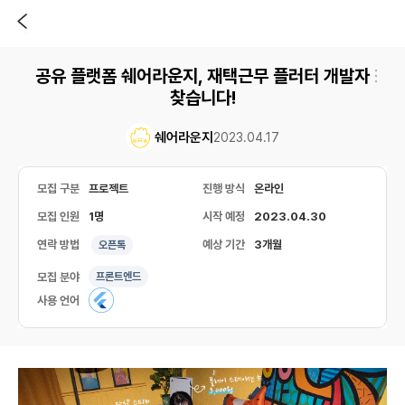
공유 플랫폼 쉐어라운지, 재택근무 플러터 개발자
찾습니다!
쉐어라운지
2023.04.17
모집 구분
프로젝트
진행 방식
온라인
모집 인원
1명
시작 예정
2023.04.30
연락 방법
예상 기간
3개월
오픈톡
모집 분야
프론트엔드
사용 언어