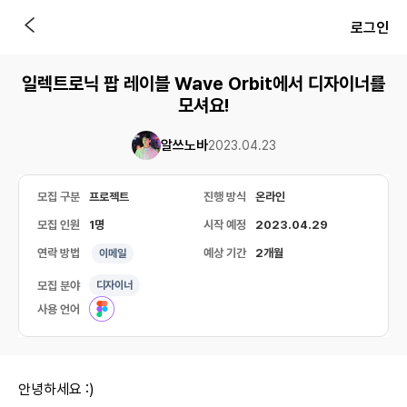
로그인
일렉트로닉 팝 레이블 Wave Orbit에서 디자이너를
모셔요!
알쓰노바
2023.04.23
모집 구분
프로젝트
진행 방식
온라인
모집 인원
1명
시작 예정
2023.04.29
연락 방법
예상 기간
2개월
이메일
모집 분야
디자이너
사용 언어
안녕하세요 :)