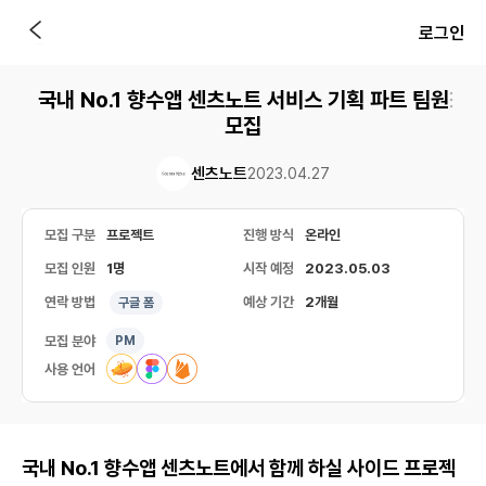
로그인
국내 No.1 향수앱 센츠노트 서비스 기획 파트 팀원
모집
센츠노트
2023.04.27
모집 구분
프로젝트
진행 방식
온라인
모집 인원
1명
시작 예정
2023.05.03
연락 방법
예상 기간
2개월
구글 폼
모집 분야
PM
사용 언어
국내 No.1 향수앱 센츠노트에서 함께 하실 사이드 프로젝