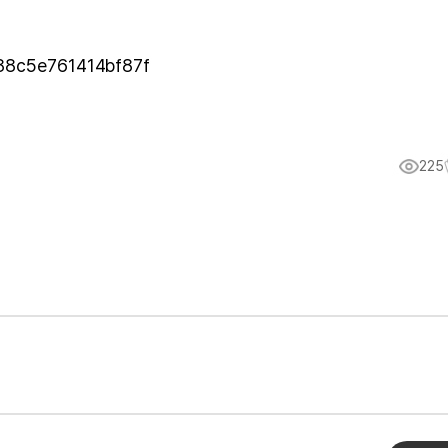
488c5e761414bf87f
225