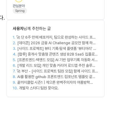
관심분야
Spring
다.
사용자
님께 추천하는 글
는
1.
🚀 단 6주 만에 배포까지, 팀으로 완성하는 사이드 프로
2.
젝트 [스위프 웹 15기] 🚀
[데이콘] 2026 금융 AI Challenge 공모전 함께 하실
3.
프론트엔드, 백엔드, 디자이너 구합니다!
[사이드 프로젝트] 뷰티 기록·탐색 플랫폼 ‘뷰티어리’ 디
4.
자이너·프론트엔드·백엔드 팀원을 모집합니다
[합류] 중개사 맞춤형 콘텐츠 생성 B2B SaaS 집플로우
5.
[프론트엔드·백엔드 모집] AI 기반 업무기록 자동화 서비
과 함께 하실 멤버를 모집합니다!
6.
스 MVP 개발
[개발 리드 모집] 개인 맞춤 커리어 로드맵 추천 솔루션
7.
🚀 부산 - [사이드 프로젝트 팀원 모집] 함께 사이드 프로
커넥터즈의 백엔드 개발 엔지니어. 리드 개발자를 모집
8.
젝트 진행할 팀원 모집합니다. 🚀
합니다! (첫 버전 완성, AWS 크레딧 5,000$+ 활용 가
AI를 활용한 github 프론트엔드 컴포넌트 템플릿 같이
9.
능)
만드실분
끝까지클럽 시즌1 | 게으른 완벽주의자의 여름방학
10.
(~8/14)
개발자 스터디 팀원 찾아요.