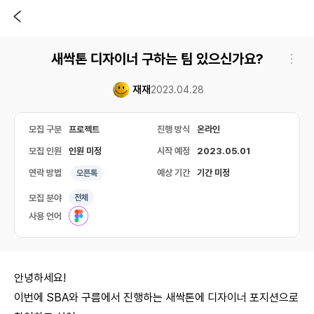
새싹톤 디자이너 구하는 팀 있으신가요?
재재
2023.04.28
모집 구분
프로젝트
진행 방식
온라인
모집 인원
인원 미정
시작 예정
2023.05.01
연락 방법
예상 기간
기간 미정
오픈톡
모집 분야
전체
사용 언어
안녕하세요!
이번에 SBA와 구름에서 진행하는 새싹톤에 디자이너 포지션으로