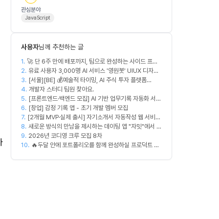
관심분야
JavaScript
사용자
님께 추천하는 글
1.
🚀 단 6주 만에 배포까지, 팀으로 완성하는 사이드 프로
2.
젝트 [스위프 웹 15기] 🚀
유료 사용자 3,000명 AI 서비스 '영원봇' UIUX 디자인
3.
팀원 모집
[서울][BE] 💰예술적 타이밍, AI 주식 투자 플랫폼
4.
(Spring)
개발자 스터디 팀원 찾아요.
5.
[프론트엔드·백엔드 모집] AI 기반 업무기록 자동화 서비
6.
스 MVP 개발
[창업] 감정 기록 앱 - 초기 개발 멤버 모집
7.
[2개월 MVP·실제 출시] 자기소개서 자동작성 웹 서비스
8.
디자이너·프론트엔드·백엔드·AI 엔지니어 모집
새로운 방식의 만남을 제시하는 데이팅 앱 "자밋"에서 개
9.
발자를 모십니다.
2026년 코디영 크루 모집 8차
자
10.
🔥두달 안에 포트폴리오를 함께 완성하실 프로덕트 디
자이너를 찾습니다!🔥